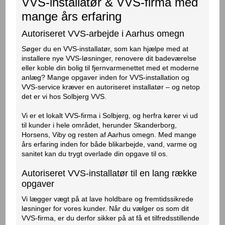
VVS-installatør & VVS-firma med
mange års erfaring
Autoriseret VVS-arbejde i Aarhus omegn
​Søger du en VVS-installatør, som kan hjælpe med at
installere nye VVS-løsninger, renovere dit badeværelse
eller koble din bolig til fjernvarmenettet med et moderne
anlæg? Mange opgaver inden for VVS-installation og
VVS-service kræver en autoriseret installatør – og netop
det er vi hos Solbjerg VVS.
Vi er et lokalt VVS-firma i Solbjerg, og herfra kører vi ud
til kunder i hele området, herunder Skanderborg,
Horsens, Viby og resten af Aarhus omegn. Med mange
års erfaring inden for både blikarbejde, vand, varme og
sanitet kan du trygt overlade din opgave til os.
Autoriseret VVS-installatør til en lang række
opgaver
Vi lægger vægt på at lave holdbare og fremtidssikrede
løsninger for vores kunder. Når du vælger os som dit
VVS-firma, er du derfor sikker på at få et tilfredsstillende