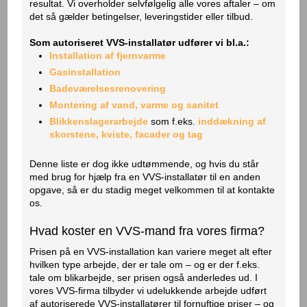
resultat. Vi overholder selvfølgelig alle vores aftaler – om
det så gælder betingelser, leveringstider eller tilbud.
Som autoriseret VVS-installatør udfører vi bl.a.:
Installation af fjernvarme
Gasinstallation
Badeværelsesrenovering
Montering af vand, varme og sanitet
Blikkenslagerarbejde
som f.eks.
inddækning af
skorstene, kviste, facader og tag
Denne liste er dog ikke udtømmende, og hvis du står
med brug for hjælp fra en VVS-installatør til en anden
opgave, så er du stadig meget velkommen til at kontakte
os.
Hvad koster en VVS-mand fra vores firma?
​Prisen på en VVS-installation kan variere meget alt efter
hvilken type arbejde, der er tale om – og er der f.eks.
tale om blikarbejde, ser prisen også anderledes ud. I
vores VVS-firma tilbyder vi udelukkende arbejde udført
af autoriserede VVS-installatører til fornuftige priser – og