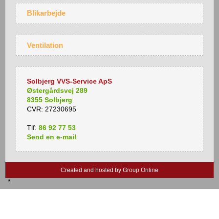
Blikarbejde
Ventilation
Solbjerg VVS-Service ApS
Østergårdsvej 289
8355 Solbjerg
CVR: 27230695
Tlf:
86 92 77 53
Send en​ e​-​mail
Created and hosted by Group Online