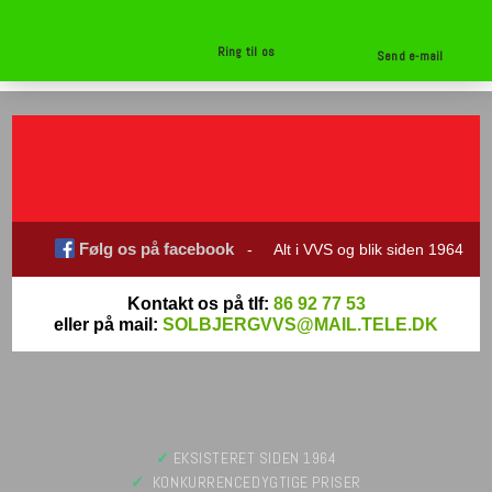
Ring til os
Send e-mail
Følg os på facebook
- Alt i VVS og blik siden 1964
Kontakt os på tlf:
86 92 77 53
eller på mail:
SOLBJERGVVS@MAIL.TELE.DK
✓
​ EKSISTERET SIDEN 1964
✓
​ KONKURRENCEDYGTIGE PRISER