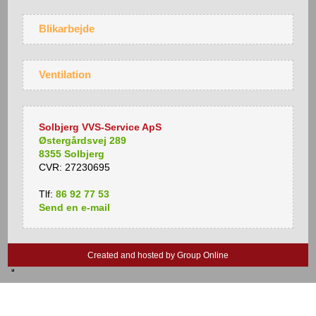
Blikarbejde
Ventilation
Solbjerg VVS-Service ApS
Østergårdsvej 289
8355 Solbjerg
CVR: 27230695
Tlf:
86 92 77 53
Send en​ e​-​mail
Created and hosted by Group Online