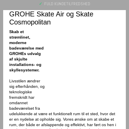
✓
FULD KUNDETILFREDSHED​​
GROHE Skate Air og Skate
Cosmopolitan
Skab et
strømlinet,
moderne
badeværelse med
GROHEs udvalg
af skjulte
installations- og
skyllesystemer.
Livsstilen ændrer
sig efterhånden, og
teknologiske
fremskridt har
omdannet
badeværelset fra
udelukkende at være et funktionelt rum til et sted, hvor det
er en nydelse at opholde sig. Vores ønske om at skabe et
rum, der både er afslappende og effektivt, har ført os hen i