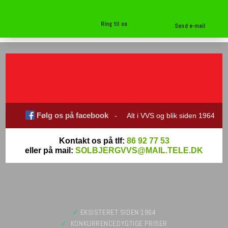
Ring til os
Send e-mail
Følg os på facebook
- Alt i VVS og blik siden 1964
Kontakt os på tlf:
86 92 77 53
eller på mail:
SOLBJERGVVS@MAIL.TELE.DK
✓
​ EKSISTERET SIDEN 1964
✓
​ KONKURRENCEDYGTIGE PRISER