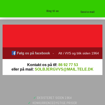
Ring til os
Send e-mail
Følg os på facebook
- Alt i VVS og blik siden 1964
Kontakt os på tlf:
86 92 77 53
eller på mail:
SOLBJERGVVS@MAIL.TELE.DK
✓
​ EKSISTERET SIDEN 1964
✓
​ KONKURRENCEDYGTIGE PRISER